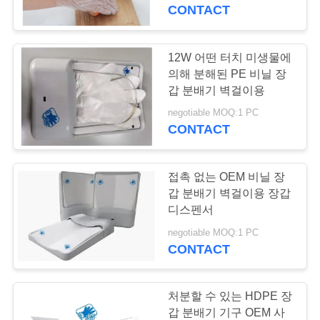
관
CONTACT
하
여
12W 어떤 터치 미생물에
의해 분해된 PE 비닐 장
갑 분배기 벽걸이용
공
negotiable MOQ:1 PC
CONTACT
장
투
접촉 없는 OEM 비닐 장
어
갑 분배기 벽걸이용 장갑
디스펜서
negotiable MOQ:1 PC
품
CONTACT
질
관
처분할 수 있는 HDPE 장
갑 분배기 기구 OEM 사