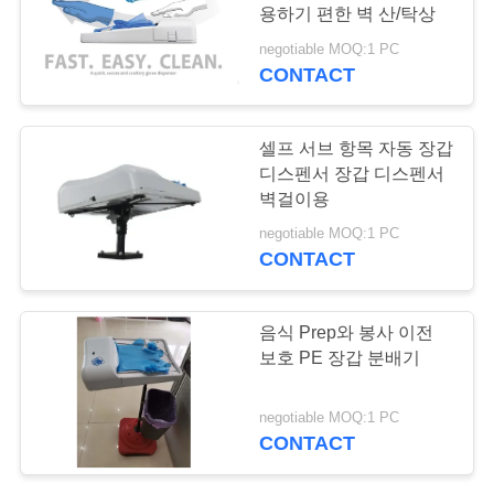
리
용하기 편한 벽 산/탁상
negotiable MOQ:1 PC
CONTACT
저
희
셀프 서브 항목 자동 장갑
에
디스펜서 장갑 디스펜서
벽걸이용
게
negotiable MOQ:1 PC
CONTACT
연
락
음식 Prep와 봉사 이전
하
보호 PE 장갑 분배기
십
negotiable MOQ:1 PC
시
CONTACT
오