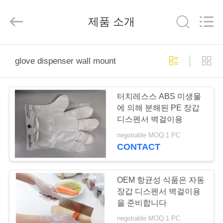
2020
-
2026
HAN
제품 소개
KE
WU
JIAO
MECHANIGAL
AND
가
ELERTRIC
glove dispenser wall mount
(SUZHOU)
CO.,LTD..
정
All
Rights
Reserved.
터치레스스 ABS 미생물
제
에 의해 분해된 PE 장갑
디스펜서 벽걸이용
품
negotiable MOQ:1 PC
CONTACT
저
희
OEM 항균성 식품은 자동
장갑 디스펜서 벽걸이용
에
을 준비합니다
negotiable MOQ:1 PC