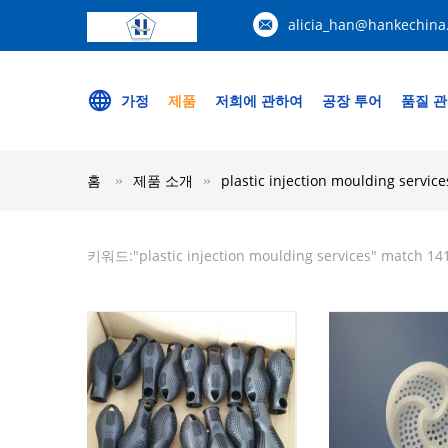
alicia_han@hankechina
가정
제품
저희에 관하여
공장 투어
품질 
홈
제품 소개
plastic injection moulding service
키워드:"
plastic injection moulding services
" match 14