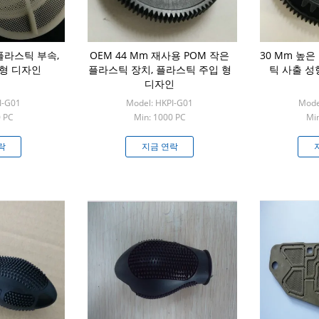
플라스틱 부속,
OEM 44 Mm 재사용 POM 작은
30 Mm 높
형 디자인
플라스틱 장치, 플라스틱 주입 형
틱 사출 성
디자인
I-G01
Model: HKPI-G01
Mode
0 PC
Min: 1000 PC
Min
락
지금 연락