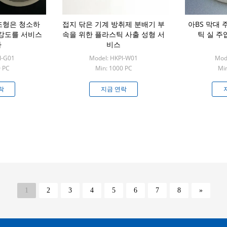
조형은 청소하
접지 닦은 기계 방취제 분배기 부
아BS 막대 
 강도를 서비스
속을 위한 플라스틱 사출 성형 서
틱 실 
다
비스
I-G01
Model: HKPI-W01
Mode
0 PC
Min: 1000 PC
Min
락
지금 연락
1
2
3
4
5
6
7
8
»