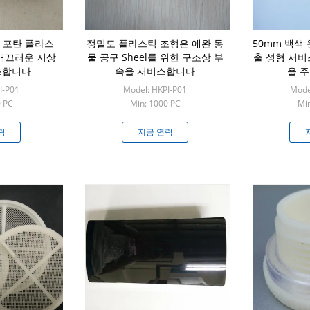
솔 포탄 플라스
정밀도 플라스틱 조형은 애완 동
50mm 백색
매끄러운 지상
물 공구 Sheel를 위한 구조상 부
출 성형 서비
스합니다
속을 서비스합니다
을 
I-P01
Model: HKPI-P01
Mode
0 PC
Min: 1000 PC
Min
락
지금 연락