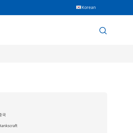
Korean
중국
Hankscraft