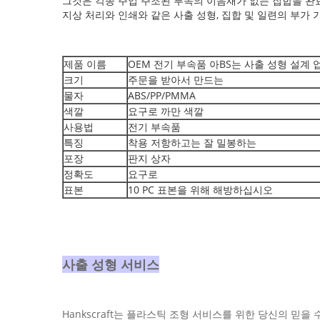
그것은 각종 주입 주조된 부속의 이음새가 없는 집합을 완료
지상 처리와 인쇄와 같은 사출 성형, 집합 및 일련의 부가 
제품 이름
OEM 전기 부속품 아BS는 사출 성형 설계
크기
주문을 받아서 만드는
물자
ABS/PP/PMMA
색깔
요구로 까만 색깔
사용법
전기 부속품
특징
착용 저항하고는 잘 밀봉하는
포장
판지 상자
정확도
요구로
표본
10 PC 표본을 위해 해방하십시오
사출 성형 서비스
Hankscraft는 플라스틱 조형 서비스를 위한 당신의 믿을