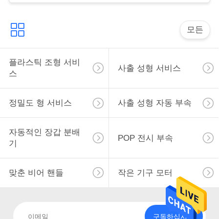
따
모든
옴
플라스틱 조형 서비
표
사출 성형 서비스
스
를
정밀도 형 서비스
사출 성형 자동 부속
요
구
자동적인 장갑 분배
POP 전시 부속
기
하
십
맞춘 비어 핸들
작은 기구 모터
시
오
구독하십시오