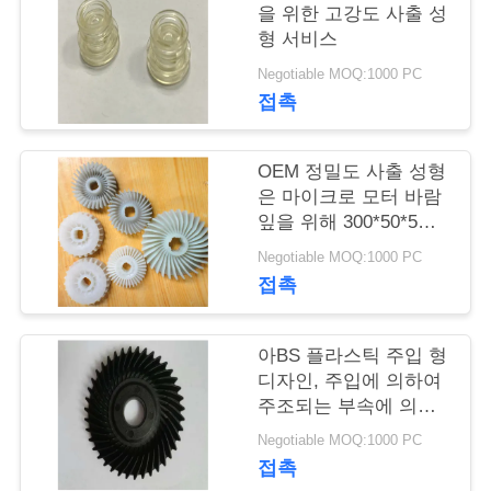
리
을 위한 고강도 사출 성
형 서비스
Negotiable MOQ:1000 PC
저
접촉
희
에
OEM 정밀도 사출 성형
은 마이크로 모터 바람
게
잎을 위해 300*50*5mm
를 서비스합니다
연
Negotiable MOQ:1000 PC
접촉
락
하
아BS 플라스틱 주입 형
디자인, 주입에 의하여
십
주조되는 부속에 의하
여 주문을 받아서 만들
시
Negotiable MOQ:1000 PC
어지는 색깔
접촉
오