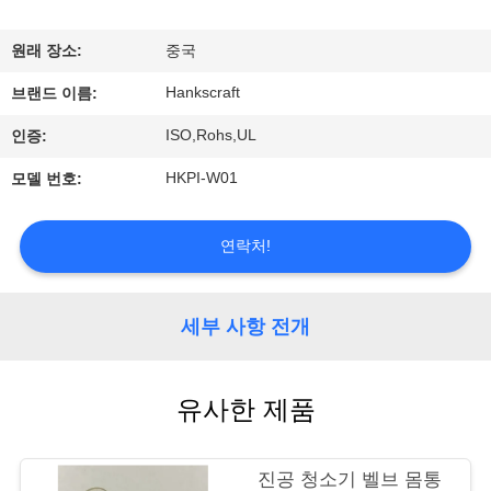
관
하
원래 장소:
중국
여
Hankscraft
브랜드 이름:
ISO,Rohs,UL
인증:
공
HKPI-W01
모델 번호:
장
투
연락처!
어
세부 사항 전개
품
유사한 제품
질
관
진공 청소기 벨브 몸통