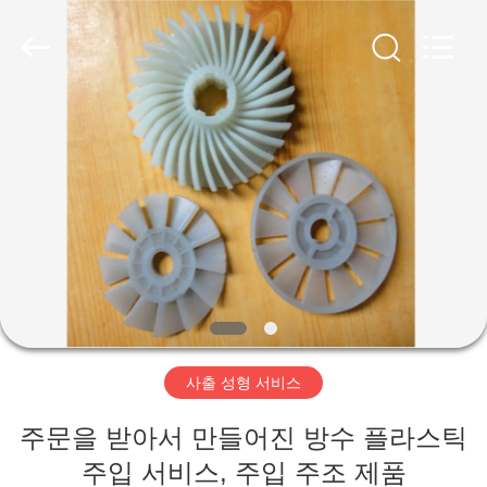
품
질
플
라
스
틱
조
가
형
서
비
정
스
협
력
업
체.
제
Copyright
©
2020
품
-
2024
plastic-
moldingservices.com.
All
Rights
저
Reserved.
사출 성형 서비스
희
주문을 받아서 만들어진 방수 플라스틱
에
주입 서비스, 주입 주조 제품