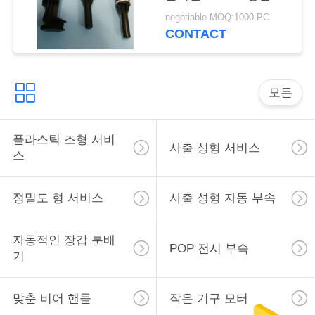
형 서비스
negotiable MOQ:1000 PC
CONTACT
따
옴
모든
표
를
플라스틱 조형 서비
사출 성형 서비스
요
스
구
정밀도 형 서비스
사출 성형 자동 부속
하
십
자동적인 장갑 분배
POP 전시 부속
기
시
오
맞춘 비어 핸들
작은 기구 모터