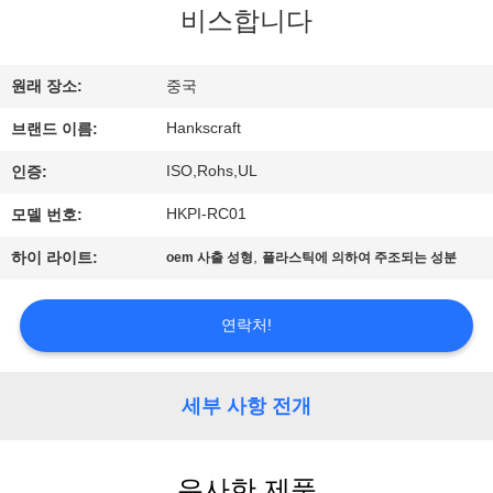
관
비스합니다
하
여
원래 장소:
중국
Hankscraft
브랜드 이름:
공
ISO,Rohs,UL
인증:
장
HKPI-RC01
모델 번호:
투
,
하이 라이트:
oem 사출 성형
플라스틱에 의하여 주조되는 성분
어
연락처!
품
세부 사항 전개
질
관
유사한 제품