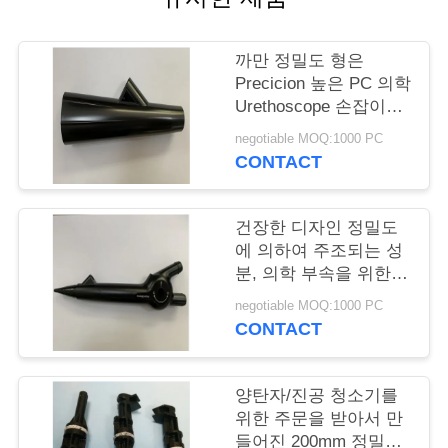
리
까만 정밀도 형은
저
Precicion 높은 PC 의학
Urethoscope 손잡이를
희
서비스합니다
negotiable MOQ:1000 PC
에
CONTACT
게
건장한 디자인 정밀도
연
에 의하여 주조되는 성
분, 의학 부속을 위한
락
아BS 플라스틱 조형
negotiable MOQ:1000 PC
하
CONTACT
십
양탄자/진공 청소기를
시
위한 주문을 받아서 만
오
들어진 200mm 정밀도