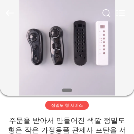
2020
-
2026
HAN
KE
WU
JIAO
MECHANIGAL
AND
가
ELERTRIC
(SUZHOU)
CO.,LTD..
정
All
Rights
Reserved.
제
품
저
정밀도 형 서비스
희
주문을 받아서 만들어진 색깔 정밀도
에
형은 작은 가정용품 관제사 포탄을 서