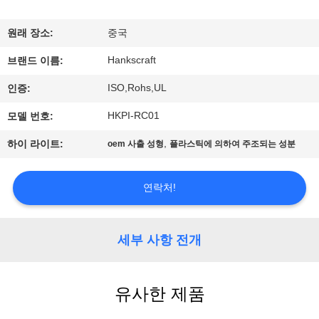
관
하
원래 장소:
중국
여
Hankscraft
브랜드 이름:
ISO,Rohs,UL
인증:
공
HKPI-RC01
모델 번호:
장
,
하이 라이트:
oem 사출 성형
플라스틱에 의하여 주조되는 성분
투
어
연락처!
품
세부 사항 전개
질
유사한 제품
관