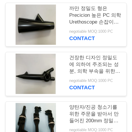
리
까만 정밀도 형은
Precicion 높은 PC 의학
Urethoscope 손잡이를
저
서비스합니다
negotiable MOQ:1000 PC
희
CONTACT
에
게
건장한 디자인 정밀도
에 의하여 주조되는 성
연
분, 의학 부속을 위한
아BS 플라스틱 조형
락
negotiable MOQ:1000 PC
CONTACT
하
십
양탄자/진공 청소기를
위한 주문을 받아서 만
시
들어진 200mm 정밀도
형 서비스
오
negotiable MOQ:1000 PC