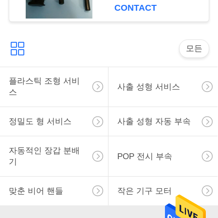
CONTACT
따
옴
모든
표
플라스틱 조형 서비
를
사출 성형 서비스
스
요
정밀도 형 서비스
사출 성형 자동 부속
구
하
자동적인 장갑 분배
POP 전시 부속
기
십
시
맞춘 비어 핸들
작은 기구 모터
오