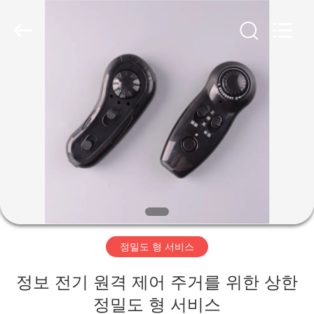
2020
-
2026
HAN
KE
WU
JIAO
MECHANIGAL
AND
가
ELERTRIC
(SUZHOU)
CO.,LTD..
정
All
Rights
Reserved.
제
품
저
정밀도 형 서비스
희
정보 전기 원격 제어 주거를 위한 상한
에
정밀도 형 서비스